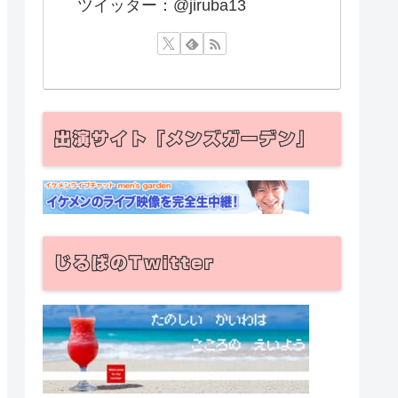
ツイッター：@jiruba13
出演サイト「メンズガーデン」
じるばのTwitter