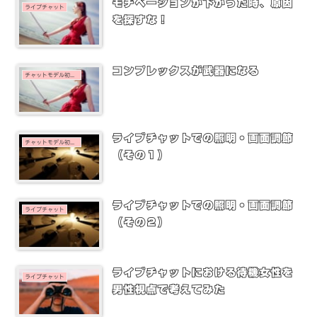
モチベーションが下がった時、原因
ライブチャット
を探すな！
コンプレックスが武器になる
チャットモデル初心者
ライブチャットでの照明・画面調節
チャットモデル初心者
（その１）
ライブチャットでの照明・画面調節
ライブチャット
（その２）
ライブチャットにおける待機女性を
ライブチャット
男性視点で考えてみた