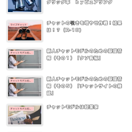
クリック率 ｂｙピュアリンク
チャットの覗きを増やせ作戦！結果
ライブチャット
は！？（R-18)
新人チャットモデルのための基礎情
チャットモデル初心者
報（その１）「クソ客編」
新人チャットモデルのための基礎情
チャットモデル初心者
報（その５）「チャットサイトの機
能」
チャットモデルは起業家
チャットモデル初心者