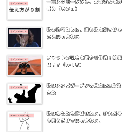
一言メッセージから、お客さんを呼
ライブチャット
ぼう（その３）
私の許可なしに、誰も私を傷つける
ライブチャット
ことはできない
チャットの覗きを増やせ作戦！結果
ライブチャット
は！？（R-18)
私はメンズガーデンの審査に2度落
ライブチャット
ちた
私はあなたを喜ばせたい、けれどそ
チャットモデル初心者
う思うだけではできない。